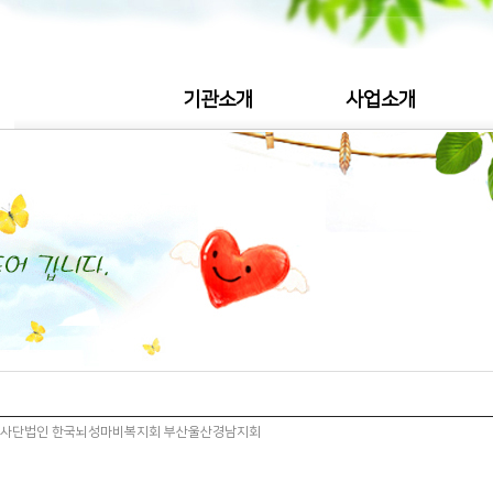
기관소개
사업소개
사단법인 한국뇌성마비복지회 부산울산경남지회